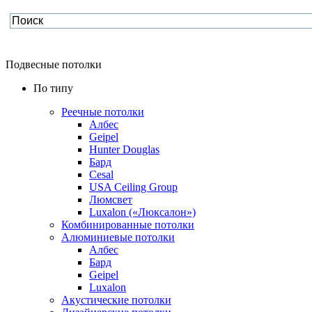
Подвесные потолки
По типу
Реечные потолки
Албес
Geipel
Hunter Douglas
Бард
Cesal
USA Ceiling Group
Люмсвет
Luxalon («Люксалон»)
Комбинированные потолки
Алюминиевые потолки
Албес
Бард
Geipel
Luxalon
Акустические потолки