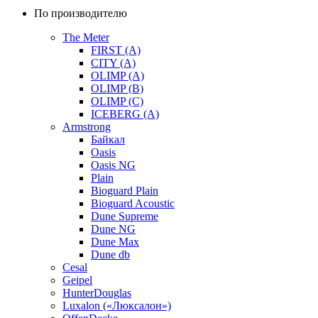
По производителю
The Meter
FIRST (A)
CITY (A)
OLIMP (A)
OLIMP (B)
OLIMP (C)
ICEBERG (A)
Armstrong
Байкал
Oasis
Oasis NG
Plain
Bioguard Plain
Bioguard Acoustic
Dune Supreme
Dune NG
Dune Max
Dune db
Cesal
Geipel
HunterDouglas
Luxalon («Люксалон»)