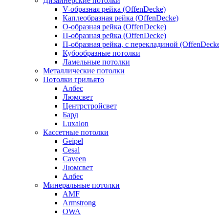
Дизайнерские потолки
V-образная рейка (OffenDecke)
Каплеобразная рейка (OffenDecke)
О-образная рейка (OffenDecke)
П-образная рейка (OffenDecke)
П-образная рейка, с перекладиной (OffenDeck
Кубообразные потолки
Ламельные потолки
Металлические потолки
Потолки грильято
Албес
Люмсвет
Центрстройсвет
Бард
Luxalon
Кассетные потолки
Geipel
Cesal
Caveen
Люмсвет
Албес
Минеральные потолки
AMF
Armstrong
OWA