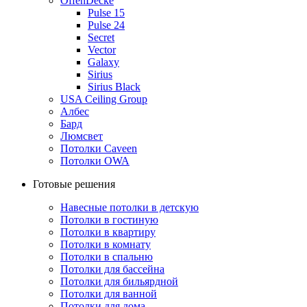
OffenDecke
Pulse 15
Pulse 24
Secret
Vector
Galaxy
Sirius
Sirius Black
USA Ceiling Group
Албес
Бард
Люмсвет
Потолки Caveen
Потолки OWA
Готовые решения
Навесные потолки в детскую
Потолки в гостиную
Потолки в квартиру
Потолки в комнату
Потолки в спальню
Потолки для бассейна
Потолки для бильярдной
Потолки для ванной
Потолки для дома