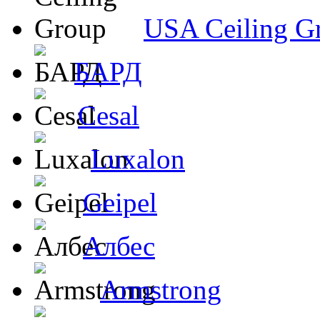
USA Ceiling G
БАРД
Cesal
Luxalon
Geipel
Албес
Armstrong