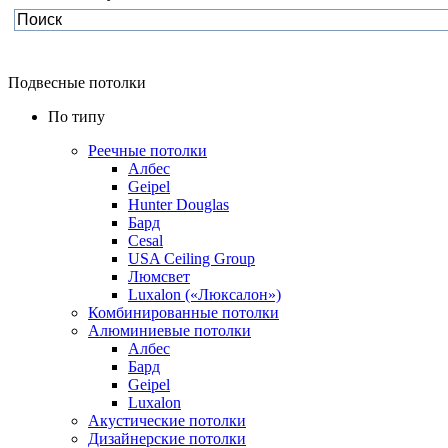
Подвесные потолки
По типу
Реечные потолки
Албес
Geipel
Hunter Douglas
Бард
Cesal
USA Ceiling Group
Люмсвет
Luxalon («Люксалон»)
Комбинированные потолки
Алюминиевые потолки
Албес
Бард
Geipel
Luxalon
Акустические потолки
Дизайнерские потолки