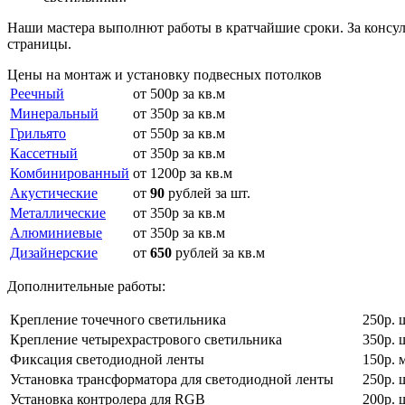
Наши мастера выполнют работы в кратчайшие сроки. За консу
страницы.
Цены на монтаж и установку подвесных потолков
Реечный
от
500р
за кв.м
Минеральный
от
350р
за кв.м
Грильято
от
550р
за кв.м
Кассетный
от
350р
за кв.м
Комбинированный
от
1200р
за кв.м
Акустические
от
90
рублей за шт.
Металлические
от
350р
за кв.м
Алюминиевые
от
350р
за кв.м
Дизайнерские
от
650
рублей за кв.м
Дополнительные работы:
Крепление точечного светильника
250р.
Крепление четырехрастрового светильника
350р.
Фиксация светодиодной ленты
150р.
м
Установка трансформатора для светодиодной ленты
250р.
Установка контролера для RGB
200р.