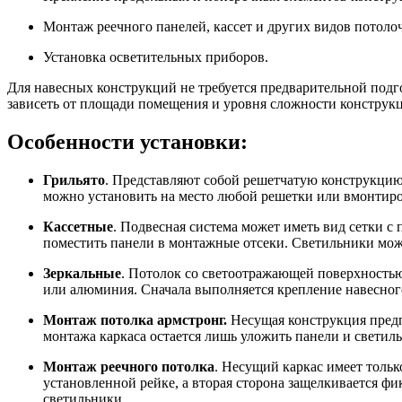
Монтаж реечного панелей, кассет и других видов потоло
Установка осветительных приборов.
Для навесных конструкций не требуется предварительной подго
зависеть от площади помещения и уровня сложности конструк
Особенности установки:
Грильято
. Представляют собой решетчатую конструкцию
можно установить на место любой решетки или вмонтиро
Кассетные
. Подвесная система может иметь вид сетки с
поместить панели в монтажные отсеки. Светильники можн
Зеркальные
. Потолок со светоотражающей поверхностью
или алюминия. Сначала выполняется крепление навесного
Монтаж потолка армстронг.
Несущая конструкция предп
монтажа каркаса остается лишь уложить панели и светил
Монтаж реечного потолка
. Несущий каркас имеет тольк
установленной рейке, а вторая сторона защелкивается ф
светильники.