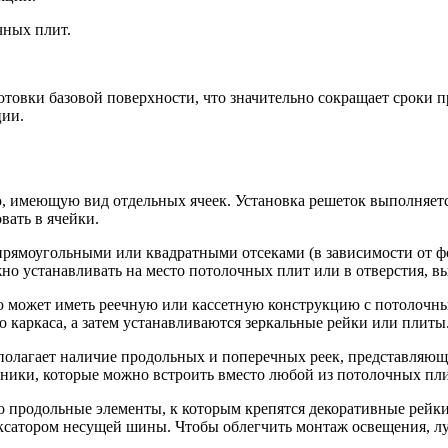
чных плит.
товки базовой поверхности, что значительно сокращает сроки п
ции.
, имеющую вид отдельных ячеек. Установка решеток выполняетс
вать в ячейки.
 прямоугольными или квадратными отсеками (в зависимости от фо
о устанавливать на место потолочных плит или в отверстия, вы
 может иметь реечную или кассетную конструкцию с потолочными
 каркаса, а затем устанавливаются зеркальные рейки или плиты
олагает наличие продольных и поперечных реек, представляюща
ьники, которые можно встроить вместо любой из потолочных пли
о продольные элементы, к которым крепятся декоративные рейки
иксатором несущей шины. Чтобы облегчить монтаж освещения, лу