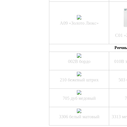
A09 «Золото Люкс»
C01 «
Реечны
002B бордо
010B 
210 бежевый штрих
503
705 дуб медовый
7
3306 белый матовый
3313 ме