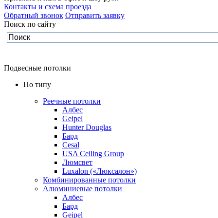
Контакты и схема проезда
Обратный звонок
Отправить заявку
Поиск по cайту
Подвесные потолки
По типу
Реечные потолки
Албес
Geipel
Hunter Douglas
Бард
Cesal
USA Ceiling Group
Люмсвет
Luxalon («Люксалон»)
Комбинированные потолки
Алюминиевые потолки
Албес
Бард
Geipel