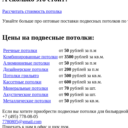
Рассчитать стоимость потолка
Узнайте больше про оптовые поставки подвесных потолков по
Цены на подвесные потолки:
Реечные потолки
от
50
рублей за п.м
Комбинированные потолки
от
3500
рублей за кв.м.
Алюминиевые потолки
от
50
рублей за п.м
Дизайнерские потолки
от
200
рублей за п.м
Потолки грильято
от
500
рублей за кв.м.
Кассетные потолки
от
600
рублей за кв.м.
Минеральные потолки
от
70
рублей за шт.
Акустические потолки
от
90
рублей за шт.
Металлические потолки
от
50
рублей за кв.м.
Если вы хотите приобрести подвесные потолки для бильярдной 
+7 (495) 778-08-05
7780805@gmail.com
Приехать к нам в офис и шоу рум.