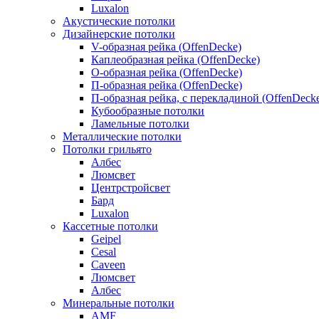
Luxalon
Акустические потолки
Дизайнерские потолки
V-образная рейка (OffenDecke)
Каплеобразная рейка (OffenDecke)
О-образная рейка (OffenDecke)
П-образная рейка (OffenDecke)
П-образная рейка, с перекладиной (OffenDeck
Кубообразные потолки
Ламельные потолки
Металлические потолки
Потолки грильято
Албес
Люмсвет
Центрстройсвет
Бард
Luxalon
Кассетные потолки
Geipel
Cesal
Caveen
Люмсвет
Албес
Минеральные потолки
AMF