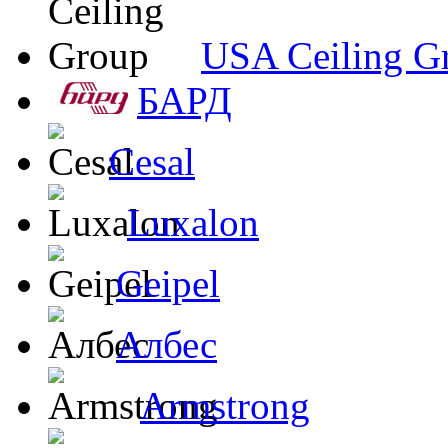
USA Ceiling G
БАРД
Cesal
Luxalon
Geipel
Албес
Armstrong