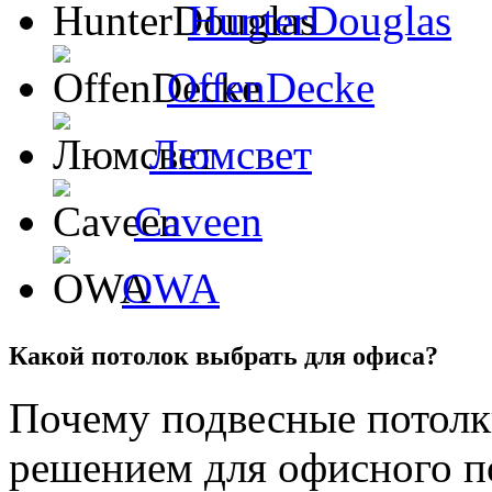
HunterDouglas
OffenDecke
Люмсвет
Caveen
OWA
Какой потолок выбрать для офиса?
Почему подвесные потолк
решением для офисного п