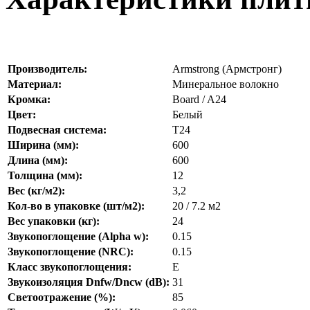
Производитель:
Armstrong (Армстронг)
Материал:
Минеральное волокно
Кромка:
Board / A24
Цвет:
Белый
Подвесная система:
Т24
Ширина (мм):
600
Длина (мм):
600
Толщина (мм):
12
Вес (кг/м2):
3,2
Кол-во в упаковке (шт/м2):
20 / 7.2 м2
Вес упаковки (кг):
24
Звукопоглощение (Alpha w):
0.15
Звукопоглощение (NRC):
0.15
Класс звукопоглощения:
E
Звукоизоляция Dnfw/Dncw (dB):
31
Светоотражение (%):
85