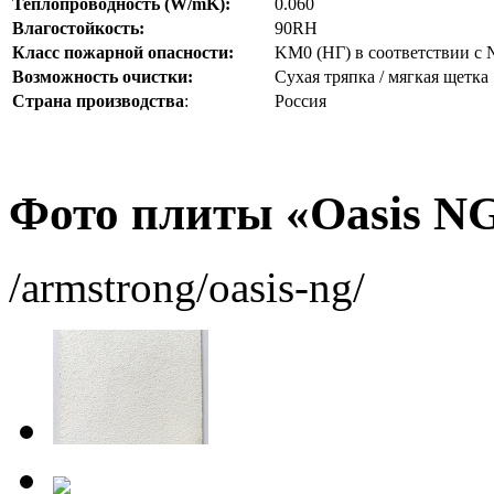
Теплопроводность (W/mK):
0.060
Влагостойкость:
90RH
Класс пожарной опасности:
KM0 (НГ) в соответствии с 
Возможность очистки:
Cухая тряпка / мягкая щетка
Страна производства
:
Россия
Фото плиты «Oasis NG
/armstrong/oasis-ng/