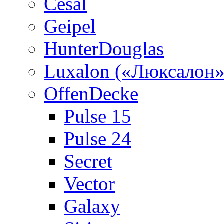
Cesal
Geipel
HunterDouglas
Luxalon («Люксалон»
OffenDecke
Pulse 15
Pulse 24
Secret
Vector
Galaxy