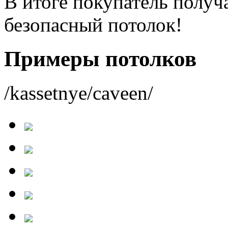
В итоге покупатель получ
безопасный потолок!
Примеры потолков
/kassetnye/caveen/