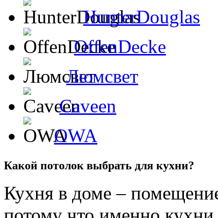
HunterDouglas
OffenDecke
Люмсвет
Caveen
OWA
Какой потолок выбрать для кухни?
Кухня в доме – помещение
потому что именно кухни