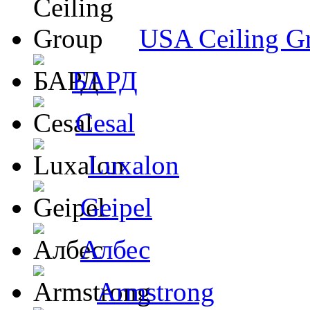
USA Ceiling G
БАРД
Cesal
Luxalon
Geipel
Албес
Armstrong