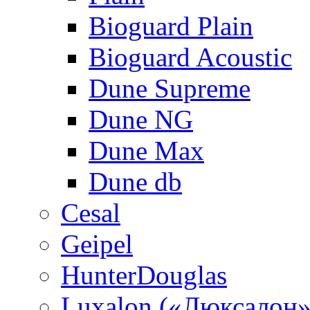
Bioguard Plain
Bioguard Acoustic
Dune Supreme
Dune NG
Dune Max
Dune db
Cesal
Geipel
HunterDouglas
Luxalon («Люксалон»