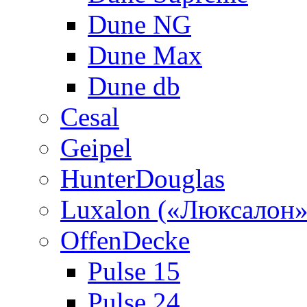
Dune NG
Dune Max
Dune db
Cesal
Geipel
HunterDouglas
Luxalon («Люксалон»
OffenDecke
Pulse 15
Pulse 24