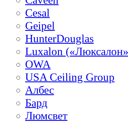
Cesal
Geipel
HunterDouglas
Luxalon («Люксалон»
OWA
USA Ceiling Group
Албес
Бард
Люмсвет